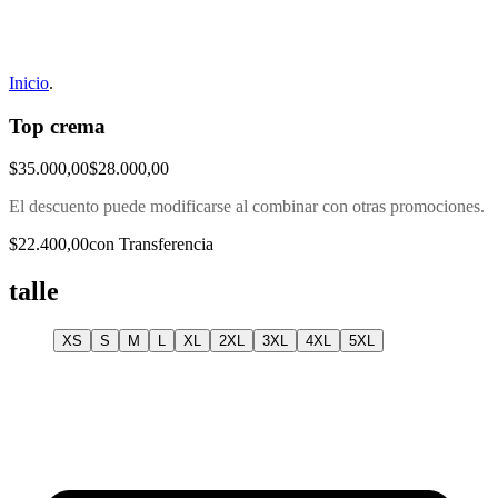
Inicio
.
Top crema
$35.000,00
$28.000,00
El descuento puede modificarse al combinar con otras promociones.
$22.400,00
con Transferencia
talle
XS
S
M
L
XL
2XL
3XL
4XL
5XL