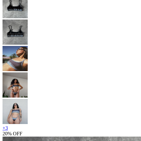
+
3
20% OFF